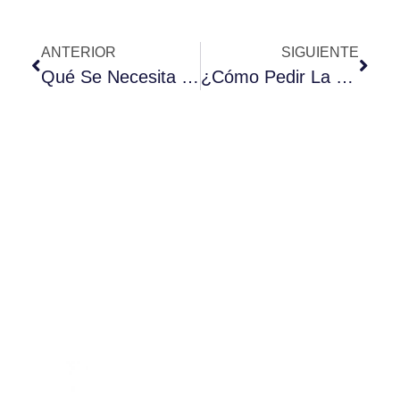
ANTERIOR
SIGUIENTE
Qué Se Necesita Para El «Arraigo Por Formación»
¿Cómo Pedir La Visa De Nómada Digital En España?