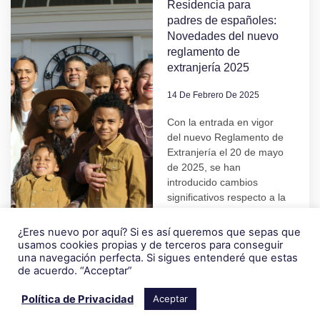
Residencia para
padres de españoles:
Novedades del nuevo
reglamento de
extranjería 2025
14 De Febrero De 2025
Con la entrada en vigor
del nuevo Reglamento de
Extranjería el 20 de mayo
de 2025, se han
introducido cambios
significativos respecto a la
residencia
¿Eres nuevo por aquí? Si es así queremos que sepas que
usamos cookies propias y de terceros para conseguir
Leer más »
una navegación perfecta. Si sigues entenderé que estas
1
2
3
4
5
6
7
de acuerdo. “Acceptar”
Política de Privacidad
Aceptar