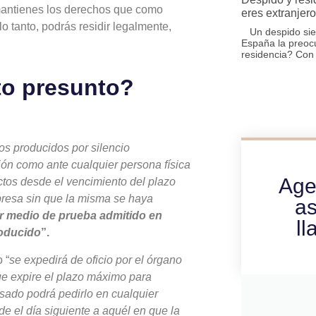
 mantienes los derechos que como
eres extranjero
lo tanto, podrás residir legalmente,
Un despido siemp
.
España la preoc
residencia? Con
cto presunto?
os producidos por silencio
ción como ante cualquier persona física
Age
tos desde el vencimiento del plazo
xpresa sin que la misma se haya
as
er medio de prueba admitido en
ll
roducido
”.
 “
se expedirá de oficio por el órgano
ue expire el plazo máximo para
resado podrá pedirlo en cualquier
 el día siguiente a aquél en que la