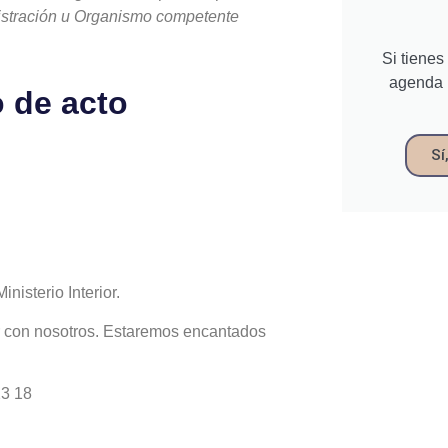
inistración u Organismo competente
Si tienes
agenda 
o de acto
Sí
nisterio Interior.
r con nosotros. Estaremos encantados
23 18