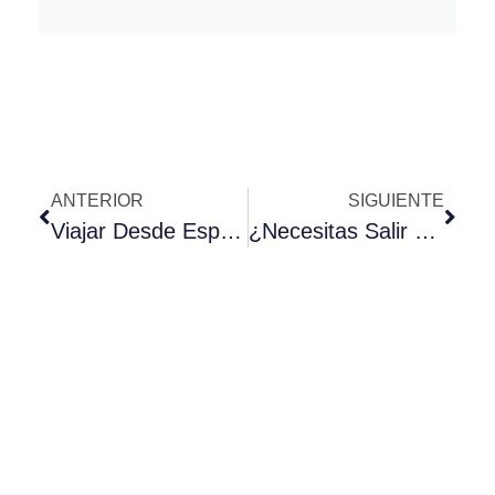
ANTERIOR
SIGUIENTE
Viajar Desde España: Cómo Obtener La Autorización De Regreso
¿Necesitas Salir De España Por Un Período Y Tu Tarjeta De Residencia No Está Disponible?