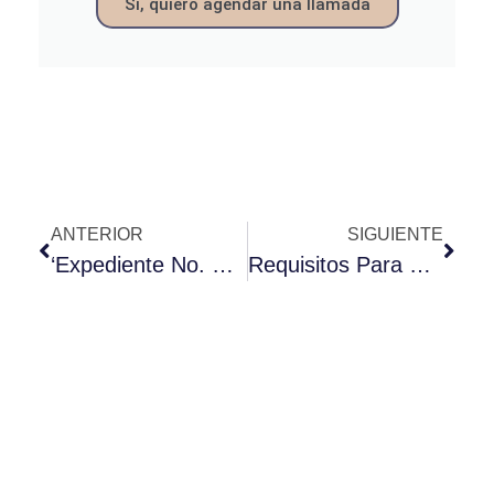
Sí, quiero agendar una llamada
ANTERIOR
SIGUIENTE
‘Expediente No. EXPD.F011X/2019: Residencia Por Arraigo Social En Tiempo Del Covid-19’
Requisitos Para Solicitar Renovación De Autorización De Residencia Temporal Por Arraigo Social